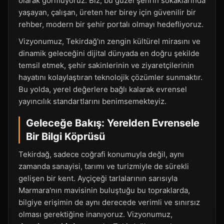
olarak görmüyoruz. Biz, bu güzel şehrin sokaklarında
yaşayan, çalışan, üreten her birey için güvenilir bir
rehber, modern bir şehir portalı olmayı hedefliyoruz.
Vizyonumuz, Tekirdağ'ın zengin kültürel mirasını ve
dinamik geleceğini dijital dünyada en doğru şekilde
temsil etmek, şehir sakinlerinin ve ziyaretçilerinin
hayatını kolaylaştıran teknolojik çözümler sunmaktır.
Bu yolda, yerel değerlere bağlı kalarak evrensel
yayıncılık standartlarını benimsemekteyiz.
Geleceğe Bakış: Yerelden Evrensele
Bir Bilgi Köprüsü
Tekirdağ, sadece coğrafi konumuyla değil, aynı
zamanda sanayisi, tarımı ve turizmiyle de sürekli
gelişen bir kent. Ayçiçeği tarlalarının sarısıyla
Marmara'nın mavisinin buluştuğu bu topraklarda,
bilgiye erişimin de aynı derecede verimli ve sınırsız
olması gerektiğine inanıyoruz. Vizyonumuz,