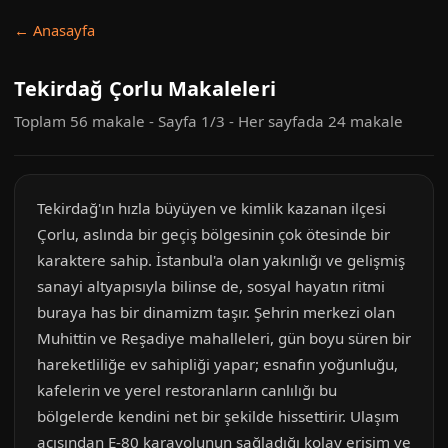
← Anasayfa
Tekirdağ Çorlu Makaleleri
Toplam 56 makale - Sayfa 1/3 - Her sayfada 24 makale
Tekirdağ'ın hızla büyüyen ve kimlik kazanan ilçesi
Çorlu, aslında bir geçiş bölgesinin çok ötesinde bir
karaktere sahip. İstanbul'a olan yakınlığı ve gelişmiş
sanayi altyapısıyla bilinse de, sosyal hayatın ritmi
buraya has bir dinamizm taşır. Şehrin merkezi olan
Muhittin ve Reşadiye mahalleleri, gün boyu süren bir
hareketliliğe ev sahipliği yapar; esnafın yoğunluğu,
kafelerin ve yerel restoranların canlılığı bu
bölgelerde kendini net bir şekilde hissettirir. Ulaşım
açısından E-80 karayolunun sağladığı kolay erişim ve