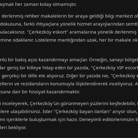
laşmak her zaman kolay olmamıştır.
 derlenmiş rehber makalelerin bir araya geldiği bilgi merkezi ol
okusuna, farklı ihtiyaçlara yönelik hizmet arayışlarından semtle
lacaksınız. "Çerkezköy eskort" aramalarına yönelik derlenmiş i
imine odaklanır. Listeleme mantığından uzak, her bir makale ok
yönlü bir bakış açısı kazandırmayı amaçlar. Örneğin, sanayi bölg
dar geniş bir kitleye hitap eden bir yazıda, "Çerkezköy VIP escort
gerçekçi bir dille ele alıyoruz. Diğer bir yazıda ise, "Çerkezköy el
tellerin ve rezidansların konumuyla ilişkilendirerek inceliyoruz
na dair bir hissiyat kazandırmaktır.
inceleyerek, Çerkezköy’ün görünmeyen yüzlerini keşfedebilir, iş
e ulaşabilirsiniz. İster "Çerkezköy bayan ilanları" arıyor olun, 
mi içeriklerle buluşturmak için hazır. Deneyimli editörlerimizin tit
eri bekliyor.