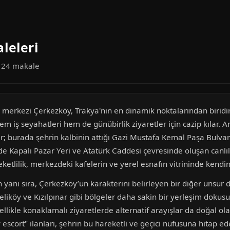
leleri
a 24 makale
tik merkezi Çerkezköy, Trakya'nın en dinamik noktalarından biridir
 hem iş seyahatleri hem de günübirlik ziyaretler için cazip kılar
 burada şehrin kalbinin attığı Gazi Mustafa Kemal Paşa Bulvarı 
inde Kapalı Pazar Yeri ve Atatürk Caddesi çevresinde oluşan canlı
eketlilik, merkezdeki kafelerin ve yerel esnafın vitrininde kendini
n yanı sıra, Çerkezköy’ün karakterini belirleyen bir diğer unsur
Veliköy ve Kızılpınar gibi bölgeler daha sakin bir yerleşim dokus
ellikle konaklamalı ziyaretlerde alternatif arayışlar da doğal ol
escort" ilanları, şehrin bu hareketli ve geçici nüfusuna hitap e