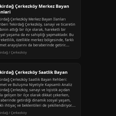
kirdağ Çerkezköy Merkez Bayan
anlari
kirdağ Çerkezköy Merkez Bayan İlanları
hberi Tekirdağ Çerkezköy, sanayi ve ticaretin
binin attığı bir ilçe olarak, hareketli bir
syal yaşama da ev sahipliği yapmaktadır. Bu
eketlilik, özellikle merkez bölgesinde, farklı
met arayışlarını da beraberinde getirir....
irdağ / Çerkezköy
kirdağ Çerkezköy Saatlik Bayan
kirdağ Çerkezköy Saatlik Bayan Rehberi:
zmet ve Buluşma Niyetiyle Kapsamlı Analiz
irdağ Çerkezköy, sanayi ve lojistik açıdan
la gelişen bir ilçe olarak dikkat çekerken,
raberinde getirdiği dinamik sosyal yaşam,
klı ihtiyaç ve beklentileri de şekillendiriyor....
irdağ / Çerkezköy