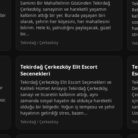
Samimi Bir Mahallelinin Gözünden Tekirdağ
Te
Çerkezköy, sanayinin ve hareketli yaşamın
Re
 bir
kalbinin attığı bir yer. Burada yaşayan biri
kal
olarak, şehrin her köşesini, her mahallesini
sos
bilirim. Hele ki, yalnızlığını paylaşacak, güzel
har
bir...
str
Tekirdağ / Çerkezköy
Tek
Tekirdağ Çerkezköy Elit Escort
Te
Secenekleri
Es
Tekirdağ Çerkezköy Elit Escort Seçenekleri ve
Te
ir
Kaliteli Hizmet Anlayışı Tekirdağ Çerkezköy,
De
sanayi ve ticaretin kalbinin attığı, aynı
Çe
yor.
zamanda sosyal hayatın da oldukça hareketli
içi
olduğu bir bölgedir. Yoğun iş temposu ve şehir
sa
hayatının getirdiği stres, bazen...
Uzu
Tekirdağ / Çerkezköy
Tek