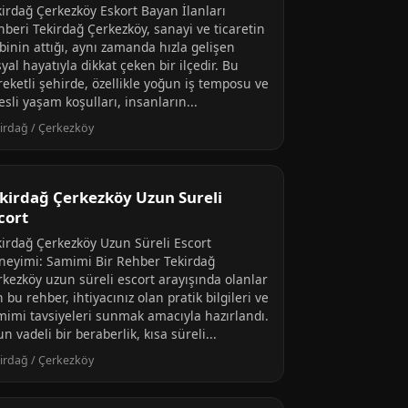
kirdağ Çerkezköy Eskort Bayan İlanları
hberi Tekirdağ Çerkezköy, sanayi ve ticaretin
binin attığı, aynı zamanda hızla gelişen
yal hayatıyla dikkat çeken bir ilçedir. Bu
eketli şehirde, özellikle yoğun iş temposu ve
esli yaşam koşulları, insanların...
irdağ / Çerkezköy
kirdağ Çerkezköy Uzun Sureli
cort
kirdağ Çerkezköy Uzun Süreli Escort
neyimi: Samimi Bir Rehber Tekirdağ
rkezköy uzun süreli escort arayışında olanlar
n bu rehber, ihtiyacınız olan pratik bilgileri ve
mimi tavsiyeleri sunmak amacıyla hazırlandı.
n vadeli bir beraberlik, kısa süreli...
irdağ / Çerkezköy