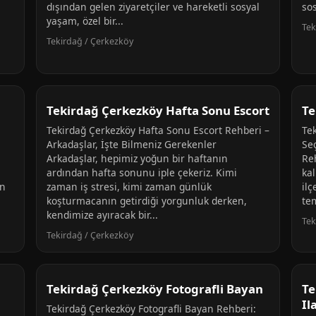
dışından gelen ziyaretçiler ve hareketli sosyal
sos
yaşam, özel bir...
Tek
Tekirdağ / Çerkezköy
Tekirdağ Çerkezköy Hafta Sonu Escort
Te
Tekirdağ Çerkezköy Hafta Sonu Escort Rehberi –
Te
Arkadaşlar, İşte Bilmeniz Gerekenler
Seç
Arkadaşlar, hepimiz yoğun bir haftanın
Reh
ardından hafta sonunu iple çekeriz. Kimi
kal
in
zaman iş stresi, kimi zaman günlük
ilç
koşturmacanın getirdiği yorgunluk derken,
te
kendimize ayıracak bir...
Tek
Tekirdağ / Çerkezköy
Tekirdağ Çerkezköy Fotografli Bayan
Te
Il
Tekirdağ Çerkezköy Fotografli Bayan Rehberi: