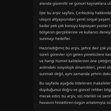
alanda güvenilir ve güncel kaynaklara u
İşte bu arşiv sayfası, Çerkezköy hakkında
ulaşım altyapısından yerel sosyal yaşam d
kadar pek çok konuyu kapsayan yazılar bu
bölgenin gerçeklerine ve kullanıcı deney
sunmayı hedefler.
Hazırladığımız bu arşiv, şehre dair çok 
süreli görevler için gelen yöneticilere ka
ve hangi hizmet kalitelerinin öne çıktığını 
ardındaki sosyolojik dinamikleri, yerel o
sunmak değil, aynı zamanda şehrin dokusu
Bu sayfada aşağıda listelenen makaleleri 
duyduğunuz doğru ve güncel rehber bilgiler
merak edin; bu arşiv, sizi nitelikli ve sami
havasını hissettiren özgün anlatımıyla sizl