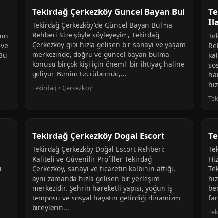
Tekirdağ Çerkezköy Guncel Bayan Bul
Te
Il
Tekirdağ Çerkezköy'de Güncel Bayan Bulma
Rehberi Size şöyle söyleyeyim, Tekirdağ
nın
Te
Çerkezköy gibi hızla gelişen bir sanayi ve yaşam
 ve
Re
merkezinde, doğru ve güncel bayan bulma
 Bu
kal
konusu birçok kişi için önemli bir ihtiyaç haline
so
geliyor. Benim tecrübemde,...
har
hiz
Tekirdağ / Çerkezköy
Tek
Tekirdağ Çerkezköy Dogal Escort
Te
Tekirdağ Çerkezköy Doğal Escort Rehberi:
Te
Kaliteli ve Güvenilir Profiller Tekirdağ
Hi
i
Çerkezköy, sanayi ve ticaretin kalbinin attığı,
Tek
aynı zamanda hızla gelişen bir yerleşim
hız
merkezidir. Şehrin hareketli yapısı, yoğun iş
be
temposu ve sosyal hayatın getirdiği dinamizm,
far
bireylerin...
Tek