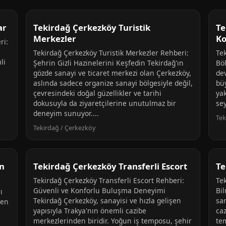
ar
Tekirdağ Çerkezköy Turistik
Te
Merkezler
Ko
ri:
Tekirdağ Çerkezköy Turistik Merkezler Rehberi:
Te
li
Şehrin Gizli Hazinelerini Keşfedin Tekirdağ'ın
Bö
gözde sanayi ve ticaret merkezi olan Çerkezköy,
dev
aslında sadece organize sanayi bölgesiyle değil,
bü
çevresindeki doğal güzellikler ve tarihi
yak
dokusuyla da ziyaretçilerine unutulmaz bir
se
deneyim sunuyor....
Tek
Tekirdağ / Çerkezköy
n
Tekirdağ Çerkezköy Transferli Escort
Te
Tekirdağ Çerkezköy Transferli Escort Rehberi:
Te
Güvenli ve Konforlu Buluşma Deneyimi
Bi
ı
Tekirdağ Çerkezköy, sanayisi ve hızla gelişen
san
şen
yapısıyla Trakya'nın önemli cazibe
caz
merkezlerinden biridir. Yoğun iş temposu, şehir
te