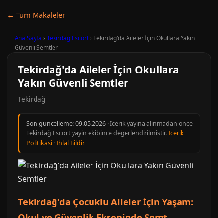
← Tum Makaleler
Ana Sayfa
›
Tekirdağ Escort
›
Tekirdağ'da Aileler İçin Okullara Yakın
Güvenli Semtler
Tekirdağ'da Aileler İçin Okullara
Yakın Güvenli Semtler
Tekirdağ
Son guncelleme:
09.05.2026
· Icerik yayina alinmadan once
Tekirdağ Escort yayin ekibince degerlendirilmistir.
Icerik
Politikasi
·
Ihlal Bildir
Tekirdağ'da Çocuklu Aileler İçin Yaşam:
Okul ve Güvenlik Ekseninde Semt