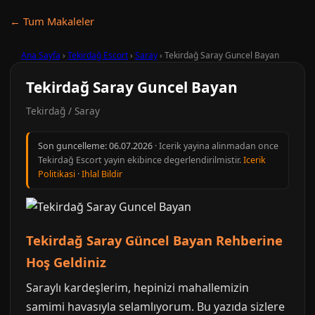
← Tum Makaleler
Ana Sayfa
›
Tekirdağ Escort
›
Saray
›
Tekirdağ Saray Guncel Bayan
Tekirdağ Saray Guncel Bayan
Tekirdağ / Saray
Son guncelleme:
06.07.2026
· Icerik yayina alinmadan once
Tekirdağ Escort yayin ekibince degerlendirilmistir.
Icerik
Politikasi
·
Ihlal Bildir
Tekirdağ Saray Güncel Bayan Rehberine
Hoş Geldiniz
Saraylı kardeşlerim, hepinizi mahallemizin
samimi havasıyla selamlıyorum. Bu yazıda sizlere