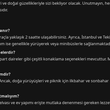
i ve doğal güzellikleriyle sizi bekliyor olacak. Unutmayın, he
ıdır.
lanır?
raçla yaklaşık 2 saatte ulaşabilirsiniz. Ayrıca, İstanbul ve
aşım ise genellikle yürüyerek veya minibüslerle sağlanmaktadı
elerdir?
e apart daireler gibi çeşitli konaklama seçenekleri mevcuttur
imdir?
 Ancak, doğa yürüyüşleri ve piknik için ilkbahar ve sonbahar a
atmalıyım?
helvası ve ev yapımı erişte mutlaka denenmesi gereken lezzetl