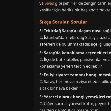
ve
Sivas
gibi şehirler de zengin tarihler
keşifler için harika bir başlangıç noktas
Sıkça Sorulan Sorular
S: Tekirdağ Saray’a ulaşım nasıl sağ
C: İstanbul’dan Tekirdağ Saray’a özel a
seferleri de bulunmaktadır. İlçe içi ul
S: Saray’da konaklama seçenekleri n
C: İlçede butik oteller, pansiyonlar v
konaklama yerleri tercih edilebilir.
S: En iyi ziyaret zamanı hangi mevs
C: Saray, her mevsim ziyaret edilebilir.
sıcak bir hava beklenir.
S: Yöresel olarak hangi yemekleri t
C: Ciğer sarma, yöresel köfte, peynir 
çeşitleri de oldukça meşhurdur.