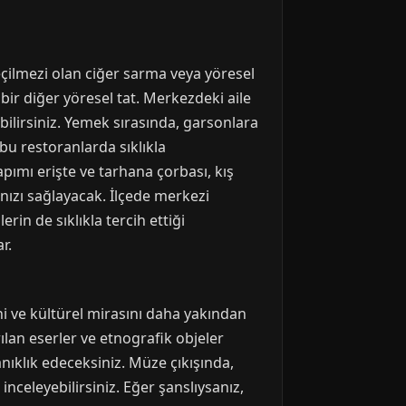
eçilmezi olan ciğer sarma veya yöresel
 bir diğer yöresel tat. Merkezdeki aile
lirsiniz. Yemek sırasında, garsonlara
 bu restoranlarda sıklıkla
apımı erişte ve tarhana çorbası, kış
nızı sağlayacak. İlçede merkezi
in de sıklıkla tercih ettiği
r.
ini ve kültürel mirasını daha yakından
ılan eserler ve etnografik objeler
ıklık edeceksiniz. Müze çıkışında,
 inceleyebilirsiniz. Eğer şanslıysanız,