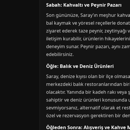
Sabah: Kahvaltı ve Peynir Pazarı
Son gününüze, Saray’ın meşhur kahvaltıc
bal kaymak ve yöresel reçellerle donatıl
ziyaret ederek taze peynir, zeytinyağı v
iletişim kurabilir, ürünlerin hikayeleri
deneyim sunar. Peynir pazarı, aynı zam
edebilirsiniz.
Öğle: Balık ve Deniz Ürünleri
Saray, denize kıyısı olan bir ilçe olma
merkezdeki balık restoranlarından birin
olacaktır. Yanında bir kadeh rakı veya 
sahiptir ve deniz ürünleri konusunda u
sevmiyorsanız, alternatif olarak et res
özel ve rezervasyon gerektiren bir den
Öğleden Sonra: Alışveriş ve Kahve 