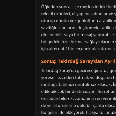
Öğleden sonra, ilçe merkezindeki hediy
tekstil ürünleri, el yapımı sabunlar ve 
oturup günün yorgunluğunu atabilir ve
sevdiğiniz anlarını düşünmek, tatilini
dinlenebilir veya bir masaj yaptırabilir
bölgedeki özel hizmet sağlayıcılarını
için alternatif bir seçenek olarak öne 
Sonuç: Tekirdağ Saray’dan Ayrıl
Tekirdağ Saray’da geçireceğiniz üç gün
yöresel lezzetleri tatmak ve doğanın tad
mutfağı, tatilinizi unutulmaz kılacak. 
edilebilecek bir destinasyon. Bu rehber
önceden bilerek, zamanınızı en verimli 
de yerel ürünlerle dolu bir çanta olaca
bölgeleri de ekleyerek Trakya turunuzu 