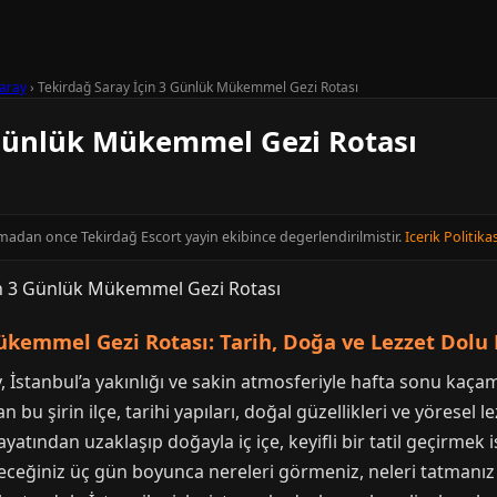
aray
›
Tekirdağ Saray İçin 3 Günlük Mükemmel Gezi Rotası
 Günlük Mükemmel Gezi Rotası
inmadan once Tekirdağ Escort yayin ekibince degerlendirilmistir.
Icerik Politikas
ükemmel Gezi Rotası: Tarih, Doğa ve Lezzet Dolu 
y, İstanbul’a yakınlığı ve sakin atmosferiyle hafta sonu kaçama
 bu şirin ilçe, tarihi yapıları, doğal güzellikleri ve yöresel 
atından uzaklaşıp doğayla iç içe, keyifli bir tatil geçirmek 
eceğiniz üç gün boyunca nereleri görmeniz, neleri tatmanız 