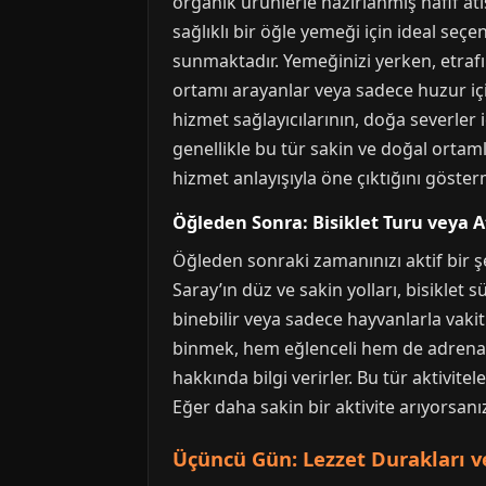
organik ürünlerle hazırlanmış hafif atış
sağlıklı bir öğle yemeği için ideal seç
sunmaktadır. Yemeğinizi yerken, etrafı
ortamı arayanlar veya sadece huzur içi
hizmet sağlayıcılarının, doğa severler 
genellikle bu tür sakin ve doğal orta
hizmet anlayışıyla öne çıktığını göster
Öğleden Sonra: Bisiklet Turu veya At 
Öğleden sonraki zamanınızı aktif bir şe
Saray’ın düz ve sakin yolları, bisiklet 
binebilir veya sadece hayvanlarla vakit g
binmek, hem eğlenceli hem de adrenalin 
hakkında bilgi verirler. Bu tür aktivit
Eğer daha sakin bir aktivite arıyorsanı
Üçüncü Gün: Lezzet Durakları ve