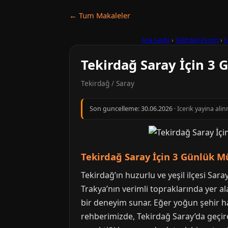
← Tum Makaleler
Ana Sayfa
›
Tekirdağ Escort
›
S
Tekirdağ Saray İçin 3
Tekirdağ / Saray
Son guncelleme:
30.06.2026
· Icerik yayina al
Tekirdağ Saray İçin 3 Günlük M
Tekirdağ’ın huzurlu ve yeşil ilçesi Sara
Trakya’nın verimli topraklarında yer alan
bir deneyim sunar. Eğer yoğun şehir hay
rehberimizde, Tekirdağ Saray’da geçir