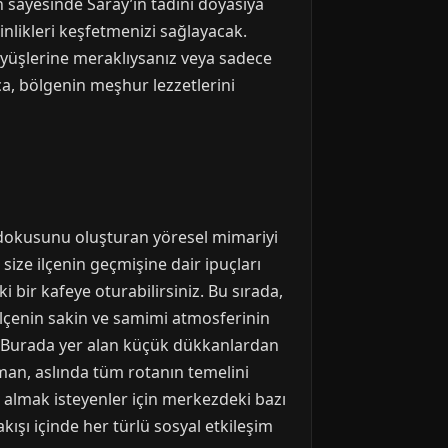
an sayesinde Saray’ın tadını doyasıya
nlikleri keşfetmenizi sağlayacak.
üyüşlerine meraklıysanız veya sadece
ıca, bölgenin meşhur lezzetlerini
k dokusunu oluşturan yöresel mimariyi
ize ilçenin geçmişine dair ipuçları
 bir kafeye oturabilirsiniz. Bu sırada,
ilçenin sakin ve samimi atmosferinin
z. Burada yer alan küçük dükkanlardan
zaman, aslında tüm rotanın temelini
 almak isteyenler için merkezdeki bazı
kışı içinde her türlü sosyal etkileşim