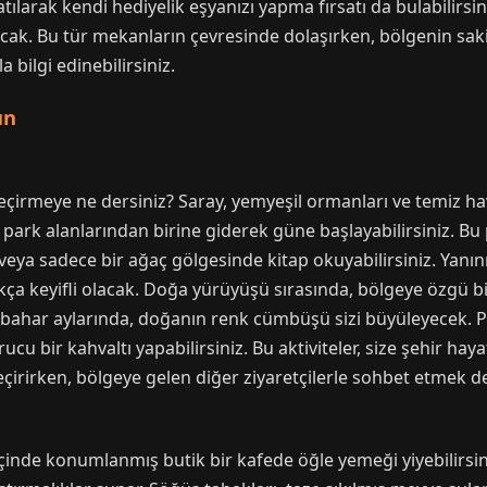
larak kendi hediyelik eşyanızı yapma fırsatı da bulabilirsiniz
acak. Bu tür mekanların çevresinde dolaşırken, bölgenin sakin
 bilgi edinebilirsiniz.
ün
irmeye ne dersiniz? Saray, yemyeşil ormanları ve temiz ha
 park alanlarından birine giderek güne başlayabilirsiniz. Bu
 veya sadece bir ağaç gölgesinde kitap okuyabilirsiniz. Yanın
kça keyifli olacak. Doğa yürüyüşü sırasında, bölgeye özgü bi
sonbahar aylarında, doğanın renk cümbüşü sizi büyüleyecek. 
yurucu bir kahvaltı yapabilirsiniz. Bu aktiviteler, size şehir
çirirken, bölgeye gelen diğer ziyaretçilerle sohbet etmek de 
de konumlanmış butik bir kafede öğle yemeği yiyebilirsiniz