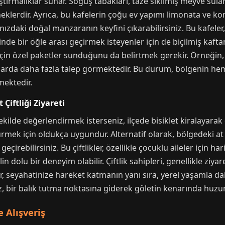
tırmalıklar sunar. Söğüş tabakları, taze sıkılmış meyve suları
eneklerdir. Ayrıca, bu kafelerin çoğu ev yapımı limonata ve ko
nızdaki doğal manzaranın keyfini çıkarabilirsiniz. Bu kafeler
nde bir öğle arası geçirmek isteyenler için de biçilmiş kafta
için özel paketler sunduğunu da belirtmek gerekir. Örneğin, 
mlarda daha fazla talep görmektedir. Bu durum, bölgenin hem
mektedir.
Çiftliği Ziyareti
kilde değerlendirmek isterseniz, ilçede bisiklet kiralayarak 
sürmek için oldukça uygundur. Alternatif olarak, bölgedeki at 
eçirebilirsiniz. Bu çiftlikler, özellikle çocuklu aileler için ha
dolu bir deneyim olabilir. Çiftlik sahipleri, genellikle ziya
eler, seyahatinize hareket katmanın yanı sıra, yerel yaşamla 
z, bir balık tutma noktasına giderek göletin kenarında huzur i
 Alışveriş