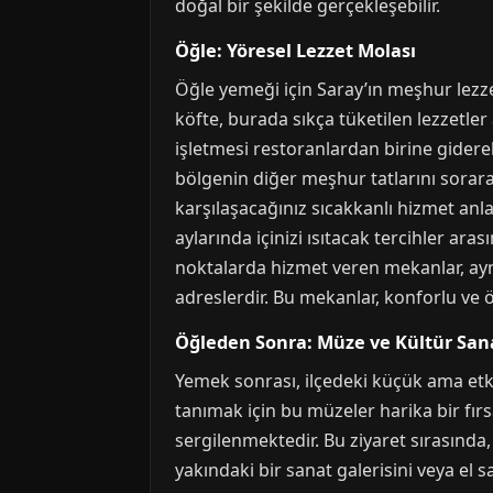
doğal bir şekilde gerçekleşebilir.
Öğle: Yöresel Lezzet Molası
Öğle yemeği için Saray’ın meşhur lezze
köfte, burada sıkça tüketilen lezzetler 
işletmesi restoranlardan birine gider
bölgenin diğer meşhur tatlarını sorarak
karşılaşacağınız sıcakkanlı hizmet anlay
aylarında içinizi ısıtacak tercihler a
noktalarda hizmet veren mekanlar, aynı 
adreslerdir. Bu mekanlar, konforlu ve
Öğleden Sonra: Müze ve Kültür San
Yemek sonrası, ilçedeki küçük ama etkil
tanımak için bu müzeler harika bir fırs
sergilenmektedir. Bu ziyaret sırasında
yakındaki bir sanat galerisini veya el sa