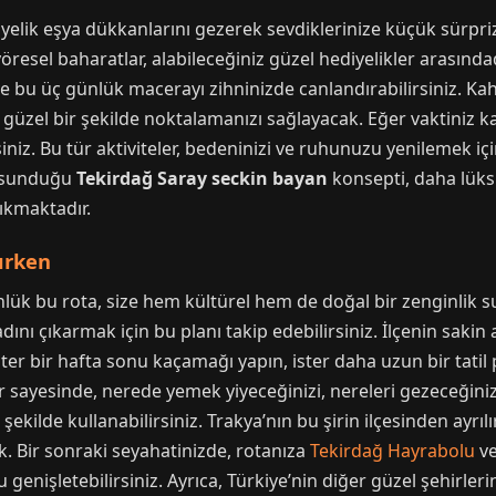
elik eşya dükkanlarını gezerek sevdiklerinize küçük sürprizl
yöresel baharatlar, alabileceğiniz güzel hediyelikler arasındad
 bu üç günlük macerayı zihninizde canlandırabilirsiniz. Ka
zi güzel bir şekilde noktalamanızı sağlayacak. Eğer vaktiniz 
siniz. Bu tür aktiviteler, bedeninizi ve ruhunuzu yenilemek içi
n sunduğu
Tekirdağ Saray seckin bayan
konsepti, daha lüks
çıkmaktadır.
ırken
lük bu rota, size hem kültürel hem de doğal bir zenginlik su
ını çıkarmak için bu planı takip edebilirsiniz. İlçenin sakin 
İster bir hafta sonu kaçamağı yapın, ister daha uzun bir tatil
 sayesinde, nerede yemek yiyeceğinizi, nereleri gezeceğinizi
şekilde kullanabilirsiniz. Trakya’nın bu şirin ilçesinden ayr
k. Bir sonraki seyahatinizde, rotanıza
Tekirdağ Hayrabolu
v
genişletebilirsiniz. Ayrıca, Türkiye’nin diğer güzel şehirler