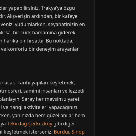
er yapabilirsiniz. Trakya’ya özgü
ır. Alışverişin ardından, bir kafeye
hvenizi yudumlarken, seyahatinizin en
kalırsa, bir Türk hamamına giderek
n harika bir fırsattır. Bu noktada,
 ve konforlu bir deneyim arayanlar
nacak. Tarihi yapıları keşfetmek,
atmosferi, samimi insanları ve lezzetli
 planlayın, Saray her mevsim ziyaret
 ve hangi aktiviteleri yapacağınızı
ılırken, yanınızda hem güzel anılar hem
eya
Tekirdağ Çerkezköy
gibi diğer
ini keşfetmek isterseniz,
Burdur
,
Sinop