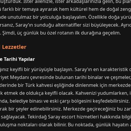
uşturduk. İster ailenizle, ister arkadaşlarınızla gelin, bu pl
ü farklı bir temaya ayırarak hem kültürel hem de doğal zengi
inde unutulmaz bir yolculuğa başlayalım. Özellikle doğa yür
orsanız, Saray’ın sunduğu alternatifler sizi büyüleyecek. Ayr
Şimdi, üç günlük bu özel rotanın ilk durağına geçelim.
l Lezzetler
 Tarihi Yapılar
nız keyifli bir yürüyüşle başlayın. Saray’ın en karakteristi
yet Meydanı çevresinde bulunan tarihi binalar ve çeşmeler, s
lerinde bir Türk kahvesi eşliğinde dinlenmek için merkezdeki
ık etmek de oldukça keyifli olacak. Kahvenizi yudumlarken, 
a, belediye binası ve eski çarşı bölgesini keşfedebilirsini
olarak bir şeyler edinebilirsiniz. Merkezde geçireceğiniz bu 
sağlayacak. Tekirdağ Saray escort hizmetleri hakkında bilgi
uluşma noktaları olarak bilinir. Bu noktada, günlük hayatın a