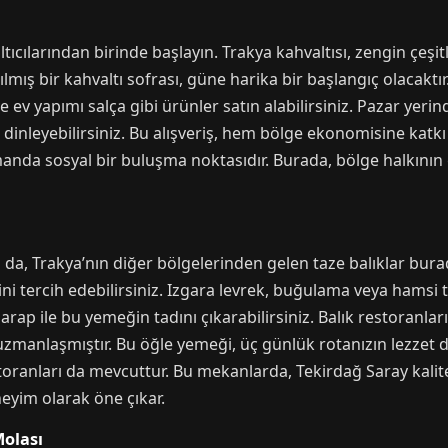
ılarından birinde başlayın. Trakya kahvaltısı, zengin çeşitler
mış bir kahvaltı sofrası, güne harika bir başlangıç olacaktır.
e ev yapımı salça gibi ürünler satın alabilirsiniz. Pazar yerin
ni dinleyebilirsiniz. Bu alışveriş, hem bölge ekonomisine katk
anda sosyal bir buluşma noktasıdır. Burada, bölge halkının g
sa da, Trakya’nın diğer bölgelerinden gelen taze balıklar bura
i tercih edebilirsiniz. Izgara levrek, buğulama veya hamsi ta
şarap ile bu yemeğin tadını çıkarabilirsiniz. Balık restoranla
zmanlaşmıştır. Bu öğle yemeği, üç günlük rotanızın lezzet dol
toranları da mevcuttur. Bu mekanlarda, Tekirdağ Saray kalite
eyim olarak öne çıkar.
Molası