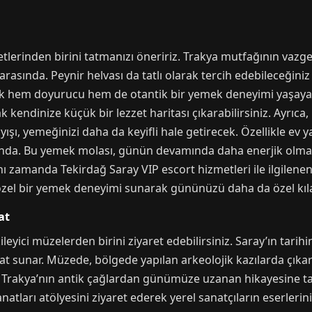
tlerinden birini tatmanızı öneririz. Trakya mutfağının vazg
arasında. Peynir helvası da tatlı olarak tercih edebileceğiniz
ek hem doyurucu hem de otantik bir yemek deneyimi yaşayabi
 kendinize küçük bir lezzet haritası çıkarabilirsiniz. Ayrıca,
ışı, yemeğinizi daha da keyifli hale getirecek. Özellikle ev y
rasında. Bu yemek molası, günün devamında daha enerjik olma
zamanda Tekirdağ Saray VIP escort hizmetleri ile ilgilenenler
 özel bir yemek deneyimi sunarak gününüzü daha da özel kıla
at
eyici müzelerden birini ziyaret edebilirsiniz. Saray’ın tarih
at sunar. Müzede, bölgede yapılan arkeolojik kazılarda çıkar
, Trakya’nın antik çağlardan günümüze uzanan hikayesine tan
natları atölyesini ziyaret ederek yerel sanatçıların eserlerini