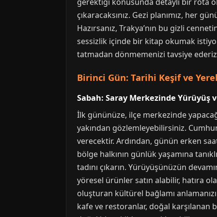
gerektiği konusunda detaylı bir rota ol
çıkaracaksınız. Gezi planımız, her gün
Hazırsanız, Trakya’nın bu gizli cennet
sessizlik içinde bir kitap okumak istiy
tatmadan dönmemenizi tavsiye ederiz. 
Birinci Gün: Tarihi Keşif ve Yere
Sabah: Saray Merkezinde Yürüyüş ve
İlk gününüze, ilçe merkezinde yapacağı
yakından gözlemleyebilirsiniz. Cumhuri
verecektir. Ardından, günün erken saat
bölge halkının günlük yaşamına tanıkl
tadını çıkarın. Yürüyüşünüzün devamınd
yöresel ürünler satın alabilir, hatıra 
oluşturan kültürel bağlamı anlamanızı 
kafe ve restoranlar, doğal karşılanan b