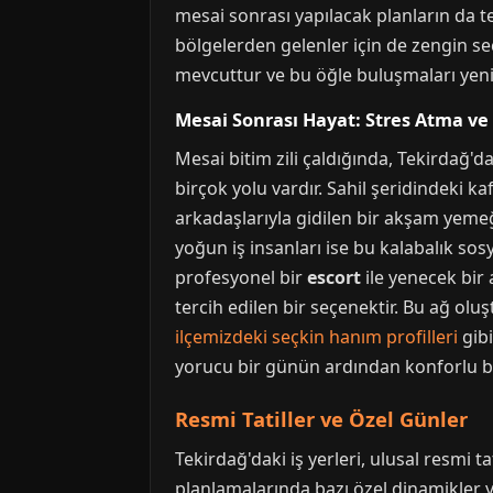
mesai sonrası yapılacak planların da t
bölgelerden gelenler için de zengin se
mevcuttur ve bu öğle buluşmaları yeni t
Mesai Sonrası Hayat: Stres Atma ve 
Mesai bitim zili çaldığında, Tekirdağ'd
birçok yolu vardır. Sahil şeridindeki k
arkadaşlarıyla gidilen bir akşam yemeği,
yoğun iş insanları ise bu kalabalık so
profesyonel bir
escort
ile yenecek bir 
tercih edilen bir seçenektir. Bu ağ olu
ilçemizdeki seçkin hanım profilleri
gibi
yorucu bir günün ardından konforlu b
Resmi Tatiller ve Özel Günler
Tekirdağ'daki iş yerleri, ulusal resmi tat
planlamalarında bazı özel dinamikler ya