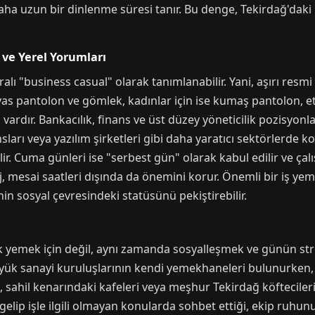
daha uzun bir dinlenme süresi tanır. Bu denge, Tekirdağ'daki 
 ve Yerel Yorumları
ralı "business casual" olarak tanımlanabilir. Yani, aşırı resm
kanvas pantolon ve gömlek, kadınlar için ise kumaş pantolon, 
 vardır. Bankacılık, finans ve üst düzey yöneticilik pozisyonl
sları veya yazılım şirketleri gibi daha yaratıcı sektörlerde 
ir. Cuma günleri ise "serbest gün" olarak kabul edilir ve ça
 mesai saatleri dışında da önemini korur. Önemli bir iş yeme
nin sosyal çevresindeki statüsünü pekiştirebilir.
k yemek için değil, aynı zamanda sosyalleşmek ve günün stre
Büyük sanayi kuruluşlarının kendi yemekhaneleri bulunurken, 
ı, sahil kenarındaki kafeleri veya meşhur Tekirdağ köftecileri
elip işle ilgili olmayan konularda sohbet ettiği, ekip ruhunu