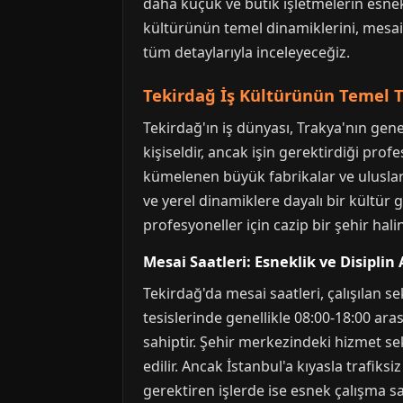
daha küçük ve butik işletmelerin esnek
kültürünün temel dinamiklerini, mesai
tüm detaylarıyla inceleyeceğiz.
Tekirdağ İş Kültürünün Temel T
Tekirdağ'ın iş dünyası, Trakya'nın genel
kişiseldir, ancak işin gerektirdiği pro
kümelenen büyük fabrikalar ve uluslara
ve yerel dinamiklere dayalı bir kültür 
profesyoneller için cazip bir şehir halin
Mesai Saatleri: Esneklik ve Disipli
Tekirdağ'da mesai saatleri, çalışılan se
tesislerinde genellikle 08:00-18:00 ar
sahiptir. Şehir merkezindeki hizmet sek
edilir. Ancak İstanbul'a kıyasla trafiks
gerektiren işlerde ise esnek çalışma s