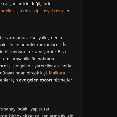
lışanlar için değil, farklı
oneller için de cazip sosyal çevreler
n stres atmanın ve sosyalleşmenin
mak için en popüler mekanlardır. İş
in bir network ortamı yaratır. Bazı
ntemi arayabilir. Bu noktada
re iş için gelen ziyaretçiler arasında
ş dünyasından birçok kişi,
Malkara
renler için
eve gelen escort
hizmetleri,
e sanayi odaklı yapısı, tatil
de, birçok şirket çalışanlarına ek izin