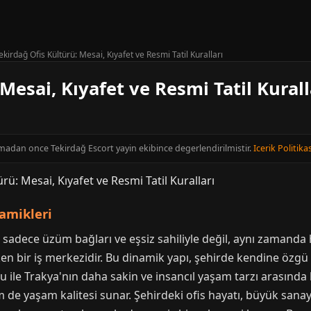
ekirdağ Ofis Kültürü: Mesai, Kıyafet ve Resmi Tatil Kuralları
Mesai, Kıyafet ve Resmi Tatil Kurall
inmadan once Tekirdağ Escort yayin ekibince degerlendirilmistir.
Icerik Politikas
amikleri
sadece üzüm bağları ve eşsiz sahiliyle değil, aynı zamanda h
çeken bir iş merkezidir. Bu dinamik yapı, şehirde kendine özg
 ile Trakya'nın daha sakin ve insancıl yaşam tarzı arasında
m de yaşam kalitesi sunar. Şehirdeki ofis hayatı, büyük sanayi