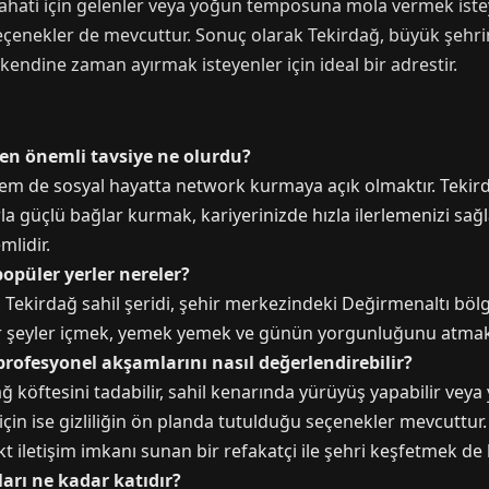
seyahati için gelenler veya yoğun temposuna mola vermek iste
el seçenekler de mevcuttur. Sonuç olarak Tekirdağ, büyük şe
kendine zaman ayırmak isteyenler için ideal bir adrestir.
 en önemli tavsiye ne olurdu?
em de sosyal hayatta network kurmaya açık olmaktır. Tekirda
a güçlü bağlar kurmak, kariyerinizde hızla ilerlemenizi sağla
mlidir.
opüler yerler nereler?
, Tekirdağ sahil şeridi, şehir merkezindeki Değirmenaltı böl
 bir şeyler içmek, yemek yemek ve günün yorgunluğunu atmak i
 profesyonel akşamlarını nasıl değerlendirebilir?
ğ köftesini tadabilir, sahil kenarında yürüyüş yapabilir veya y
çin ise gizliliğin ön planda tutulduğu seçenekler mevcuttur.
kt iletişim imkanı sunan bir refakatçi ile şehri keşfetmek de bi
ları ne kadar katıdır?