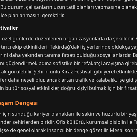
. Bu durum, çalışanların uzun tatil planları yapmasına olana
ice planlanmasını gerektirir.
tivaller
, özel günlerde düzenlenen organizasyonlarla da şekillenir. Yı
ıcı ekip etkinlikleri, Tekirdağ'daki iş yerlerinde oldukça yayg
lerini daha yakından tanıma fırsatı bulduğu sosyal anlardır. B
ını güçlendirmek adına sofistike bir refakatçi arayışına gireb
ak görülebilir. Şehrin ünlü Kiraz Festivali gibi yerel etkinlikle
aha neşeli olur, ancak artan trafik ve kalabalık, işe gidiş ge
in bu tür sosyal etkinlikler, doğru kişiyi bulmak için bir fırsat 
Yaşam Dengesi
r için sunduğu kariyer olanakları ile sakin ve huzurlu bir 
nder şehirlerden biridir. Ofis kültürü, kurumsal disiplin ile 
şse de genel olarak insancıl bir denge gözetilir. Mesai sonra