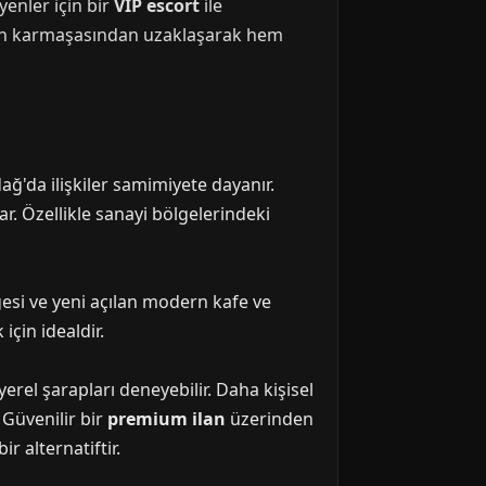
yenler için bir
VIP escort
ile
hrin karmaşasından uzaklaşarak hem
ğ'da ilişkiler samimiyete dayanır.
r. Özellikle sanayi bölgelerindeki
gesi ve yeni açılan modern kafe ve
çin idealdir.
erel şarapları deneyebilir. Daha kişisel
 Güvenilir bir
premium ilan
üzerinden
r alternatiftir.