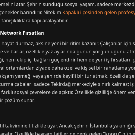
emelini atar. Şehrin sunduğu sosyal yaşam, sadece merkezde ça
çenekler barındırır. Nitekim
Kapaklı ilçesinden gelen profesy
anışıklıklara kapı aralayabilir.
Network Fırsatları
a hayat durmaz, aksine yeni bir ritim kazanır. Çalışanlar içi
afe ve barlar, özellikle yaz aylarında günün yorgunluğunu at
 hem ekip içi bağları güçlendirir hem de yeni iş fırsatları iç
syal ortamlardan ziyade daha özel ve kişisel bir rahatlama yö
akşam yemeği veya şehirde keyifli bir tur atmak, özellikle şeh
şturma çabaları sadece Tekirdağ merkeziyle sınırlı kalmaz; i
 farklı sosyal çevrelere de açıktır. Özellikle gizliliğe önem ve
ir çözüm sunar.
il takvimine titizlikle uyar. Ancak şehrin İstanbul'a yakınlığı v
ratır. Özellikle bayram tatillerine denk gelen "köprü" günler