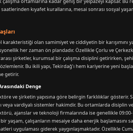
 çalışma ortamlarına kadar geniş bir yelpazeyi kapsar. Bu r
 saatlerinden kıyafet kurallarına, mesai sonrası sosyal yaş
aşları
 karakteristiği olan samimiyet ve ciddiyetin bir karışımını yans
fesyonellik her zaman ön plandadır. Özellikle Çorlu ve Çerkez
rası şirketler, kurumsal bir çalışma disiplini getirirken, ş
gözlemlenir. Bu ikili yapı, Tekirdağ'ı hem kariyerine yeni ba
e getirir.
n Arasındaki Denge
ktöre ve şirketin yapısına göre belirgin farklılıklar gösterir
ası veya vardiyalı sistemler hakimdir. Bu ortamlarda disiplin
törü, ajanslar ve teknoloji firmalarında ise genellikle 09:00
iz bir yaşam, çalışanların mesaiye daha enerjik başlamasını sağ
aatleri uygulaması giderek yaygınlaşmaktadır. Özellikle Cum