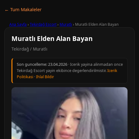
← Tum Makaleler
Ana Sayfa
›
Tekirdağ Escort
›
Muratlı
›
Muratlı Elden Alan Bayan
Muratlı Elden Alan Bayan
Tekirdağ / Muratlı
Son guncelleme:
23.04.2026
· Icerik yayina alinmadan once
Tekirdağ Escort yayin ekibince degerlendirilmistir.
Icerik
Politikasi
·
Ihlal Bildir