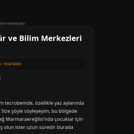
Bilim Merkezleri
ür ve Bilim Merkezleri
i
·
Ihlal Bildir
im tecrübemde, özellikle yaz aylarında
r. Size şöyle söyleyeyim, bu bölgede
ağ Marmaraereğlisi'nda çocuklar için
ış olun ister uzun süredir burada