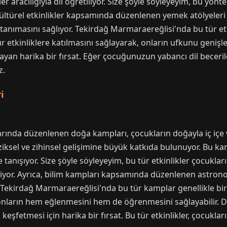
er aracılığıyla dil öğretiliyor. Size şöyle söyleyeyim, bu yönt
ültürel etkinlikler kapsamında düzenlenen yemek atölyeleri 
i tanımasını sağlıyor. Tekirdağ Marmaraereğlisi'nda bu tür etki
ür etkinliklere katılmasını sağlayarak, onların ufkunu genişle
n harika bir fırsat. Eğer çocuğunuzun yabancı dil beceriler
z.
i
rında düzenlenen doğa kampları, çocukların doğayla iç içe v
iksel ve zihinsel gelişimine büyük katkıda bulunuyor. Bu ka
rle tanışıyor. Size şöyle söyleyeyim, bu tür etkinlikler çocuk
iriyor. Ayrıca, bilim kampları kapsamında düzenlenen astronom
or. Tekirdağ Marmaraereğlisi'nda bu tür kamplar genellikle bir
ların hem eğlenmesini hem de öğrenmesini sağlayabilir. Doğ
etmesi için harika bir fırsat. Bu tür etkinlikler, çocukların 