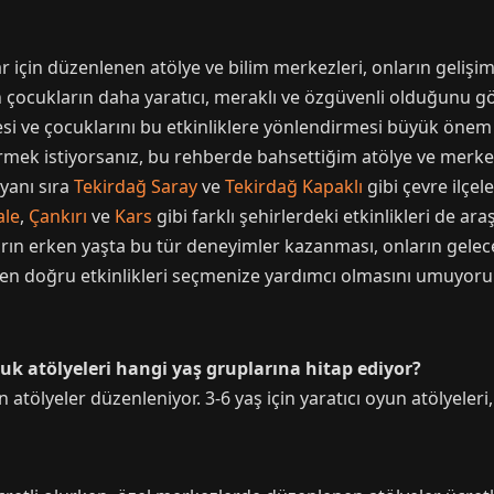
için düzenlenen atölye ve bilim merkezleri, onların gelişim
n çocukların daha yaratıcı, meraklı ve özgüvenli olduğunu g
esi ve çocuklarını bu etkinliklere yönlendirmesi büyük önem
tirmek istiyorsanız, bu rehberde bahsettiğim atölye ve merke
yanı sıra
Tekirdağ Saray
ve
Tekirdağ Kapaklı
gibi çevre ilçel
ale
,
Çankırı
ve
Kars
gibi farklı şehirlerdeki etkinlikleri de 
arın erken yaşta bu tür deneyimler kazanması, onların gelec
in en doğru etkinlikleri seçmenize yardımcı olmasını umuyor
uk atölyeleri hangi yaş gruplarına hitap ediyor?
n atölyeler düzenleniyor. 3-6 yaş için yaratıcı oyun atölyeleri