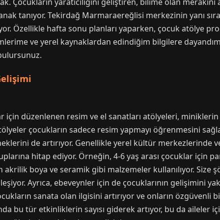
acak. Çocukların yaratıcılığını geliştiren, bilime olan merakı
olanak tanıyor. Tekirdağ Marmaraereğlisi merkezinin yanı sıra
yor. Özellikle hafta sonu planları yaparken, çocuk atölye pr
emlerime ve yerel kaynaklardan edindiğim bilgilere dayandı
 bulursunuz.
Gelişimi
için düzenlenen resim ve el sanatları atölyeleri, miniklerin
atölyeler çocukların sadece resim yapmayı öğrenmesini sağ
eklerini de artırıyor. Genellikle yerel kültür merkezlerinde 
ruplarına hitap ediyor. Örneğin, 4-6 yaş arası çocuklar için p
n akrilik boya ve seramik gibi malzemeler kullanılıyor. Size 
şiyor. Ayrıca, ebeveynler için de çocuklarının gelişimini y
ocukların sanata olan ilgisini artırıyor ve onların özgüvenli 
 bu tür etkinliklerin sayısı giderek artıyor, bu da aileler 