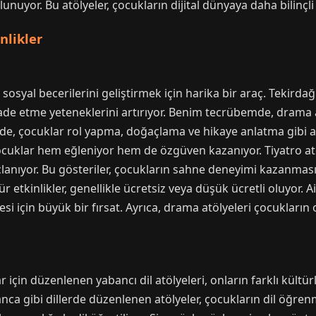
uyor. Bu atölyeler, çocukların dijital dünyaya daha bilinçli 
nlikler
n sosyal becerilerini geliştirmek için harika bir araç. Teki
i ifade etme yeteneklerini artırıyor. Benim tecrübemde, dram
erde, çocuklar rol yapma, doğaçlama ve hikaye anlatma gibi akt
ocuklar hem eğleniyor hem de özgüven kazanıyor. Tiyatro at
açlanıyor. Bu gösteriler, çocukların sahne deneyimi kazanmas
etkinlikler, genellikle ücretsiz veya düşük ücretli oluyor. A
i için büyük bir fırsat. Ayrıca, drama atölyeleri çocukların
çin düzenlenen yabancı dil atölyeleri, onların farklı kültür
nca gibi dillerde düzenlenen atölyeler, çocukların dil öğrenm