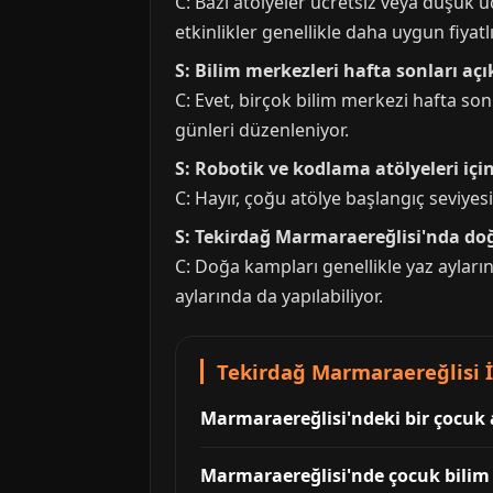
C: Bazı atölyeler ücretsiz veya düşük ü
etkinlikler genellikle daha uygun fiyatlı
S: Bilim merkezleri hafta sonları açı
C: Evet, birçok bilim merkezi hafta sonl
günleri düzenleniyor.
S: Robotik ve kodlama atölyeleri için
C: Hayır, çoğu atölye başlangıç seviye
S: Tekirdağ Marmaraereğlisi'nda do
C: Doğa kampları genellikle yaz aylar
aylarında da yapılabiliyor.
Tekirdağ Marmaraereğlisi İç
Marmaraereğlisi'ndeki bir çocuk a
Marmaraereğlisi'nde çocuk bilim m