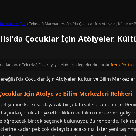
armaraereğlisi
›
Tekirdağ Marmaraereğlisi'da Çocuklar İçin Atölyeler, Kültür ve 
si'da Çocuklar İçin Atölyeler, Kült
inmadan once Tekirdağ Escort yayin ekibince degerlendirilmistir.
Icerik Politikas
ocuklar İçin Atölye ve Bilim Merkezleri Rehberi
elişimine katkı sağlayacak birçok fırsat sunan bir ilçe. Ben
 başında çocuk atölye etkinlikleri ve bilim merkezleri geliyo
e öğretecek birçok seçenek bulunuyor. Bu rehberde, Tekird
lerine kadar pek çok detayı bulacaksınız. İster yeni taşınm