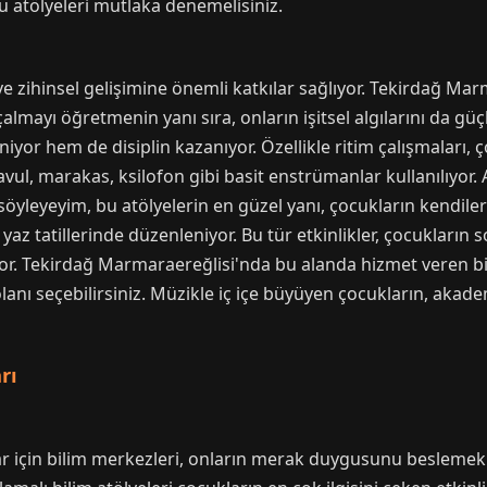
u atölyeleri mutlaka denemelisiniz.
ve zihinsel gelişimine önemli katkılar sağlıyor. Tekirdağ M
almayı öğretmenin yanı sıra, onların işitsel algılarını da g
iyor hem de disiplin kazanıyor. Özellikle ritim çalışmaları,
 davul, marakas, ksilofon gibi basit enstrümanlar kullanılıyor
le söyleyeyim, bu atölyelerin en güzel yanı, çocukların kendile
 yaz tatillerinde düzenleniyor. Bu tür etkinlikler, çocukların s
or. Tekirdağ Marmaraereğlisi'nda bu alanda hizmet veren b
anı seçebilirsiniz. Müzikle iç içe büyüyen çocukların, akad
rı
için bilim merkezleri, onların merak duygusunu beslemek ve 