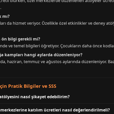
cretli olurken, özel merkezlerde düzenlenen atölyeler ücretli
.
k mı?
arı da hizmet veriyor. Özellikle özel etkinlikler ve deney atö
 ön bilgi gerekli mi?
sinde ve temel bilgileri öğretiyor. Çocukların daha önce ko
ğa kampları hangi aylarda düzenleniyor?
ında, haziran, temmuz ve ağustos aylarında düzenleniyor. B
in Pratik Bilgiler ve SSS
tölyesini nasıl şikayet edebilirim?
erkezlerine katılım ücretleri nasıl değerlendirilmeli?