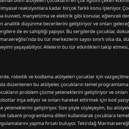
lı bilim atölyeleri çocukların en çok ilgisini çeken etkinlik
 kimyasal reaksiyonlara kadar birçok farklı konu işleniyor. 
a kuvveti, manyetizma ve elektrik gibi konular, eğlenceli dene
n analitik düşünme becerilerini geliştiriyor ve onları geleceğ
sergilere de ev sahipliği yapıyor. Bu sergilerde çocuklar, d
raereğlisi'nda bu tür merkezlerin sayısı sınırlı olsa da, dü
imi yaşayabiliyor. Ailelerin bu tür etkinlikleri takip etmesi
rde, robotik ve kodlama atölyeleri çocuklar için vazgeçilmez
a düzenlenen bu atölyeler, çocukların temel programlama 
ukların problem çözme yeteneklerini geliştiriyor ve onları 
obotlar inşa ediyor ve onları hareket ettirmek için kod yazıy
eteneklerini geliştiriyor. Size şöyle söyleyeyim, bu atölyele
lok tabanlı programlama dilleri kullanılarak çocuklara teme
uygulamalarını yapma fırsatı buluyor. Tekirdağ Marmaraereğl