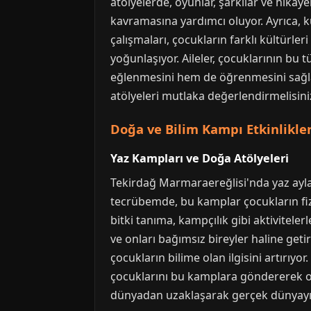
atölyelerde, oyunlar, şarkılar ve hikayel
kavramasına yardımcı oluyor. Ayrıca, k
çalışmaları, çocukların farklı kültürler
yoğunlaşıyor. Aileler, çocuklarının bu t
eğlenmesini hem de öğrenmesini sağlaya
atölyeleri mutlaka değerlendirmelisini
Doğa ve Bilim Kampı Etkinlikler
Yaz Kampları ve Doğa Atölyeleri
Tekirdağ Marmaraereğlisi'nda yaz ayla
tecrübemde, bu kamplar çocukların fiz
bitki tanıma, kampçılık gibi aktivitele
ve onları bağımsız bireyler haline get
çocukların bilime olan ilgisini artırıy
çocuklarını bu kamplara göndererek on
dünyadan uzaklaşarak gerçek dünyayı keşf