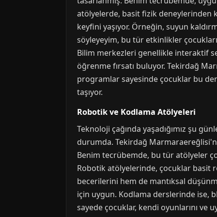
tasarlanmış. Benim tecrübemde, uygulama
atölyelerde, basit fizik deneylerinden
keyfini yaşıyor. Örneğin, suyun kaldırm
söyleyeyim, bu tür etkinlikler çocukları
Bilim merkezleri genellikle interaktif 
öğrenme fırsatı buluyor. Tekirdağ Marma
programlar sayesinde çocuklar bu deney
taşıyor.
Robotik ve Kodlama Atölyeleri
Teknoloji çağında yaşadığımız şu günle
durumda. Tekirdağ Marmaraereğlisi'nd
Benim tecrübemde, bu tür atölyeler çoc
Robotik atölyelerinde, çocuklar basit r
becerilerini hem de mantıksal düşünme y
için uygun. Kodlama derslerinde ise, b
sayede çocuklar, kendi oyunlarını ve 