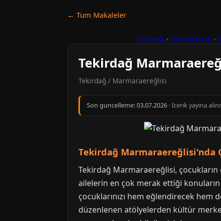
← Tum Makaleler
Ana Sayfa
›
Tekirdağ Escort
›
M
Tekirdağ Marmaraereğli
Tekirdağ / Marmaraereğlisi
Son guncelleme:
03.07.2026
· Icerik yayina al
Tekirdağ Marmaraereğlisi'nda Ç
Tekirdağ Marmaraereğlisi, çocukların g
ailelerin en çok merak ettiği konuların
çocuklarınızı hem eğlendirecek hem d
düzenlenen atölyelerden kültür merkez