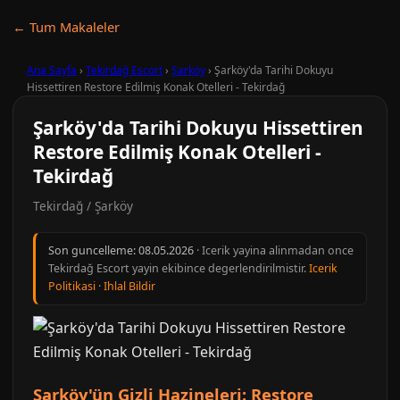
← Tum Makaleler
Ana Sayfa
›
Tekirdağ Escort
›
Şarköy
›
Şarköy'da Tarihi Dokuyu
Hissettiren Restore Edilmiş Konak Otelleri - Tekirdağ
Şarköy'da Tarihi Dokuyu Hissettiren
Restore Edilmiş Konak Otelleri -
Tekirdağ
Tekirdağ / Şarköy
Son guncelleme:
08.05.2026
· Icerik yayina alinmadan once
Tekirdağ Escort yayin ekibince degerlendirilmistir.
Icerik
Politikasi
·
Ihlal Bildir
Şarköy'ün Gizli Hazineleri: Restore